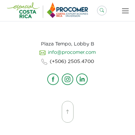
Saltar
al
contenido
Plaza Tempo, Lobby B
info@procomer.com
(+506) 2505.4700