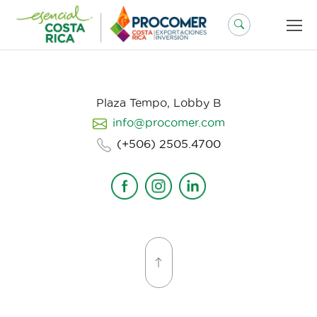
Saltar
al
contenido
Plaza Tempo, Lobby B
info@procomer.com
(+506) 2505.4700