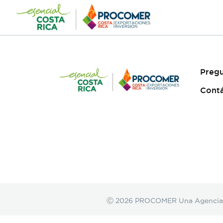
Saltar
al
contenido
Pregu
Cont
Ⓒ 2026 PROCOMER Una Agencia de 