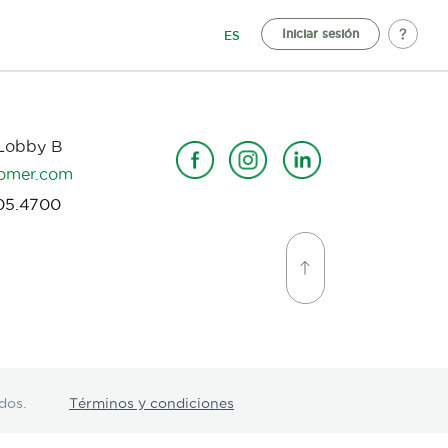
Iniciar sesión
ES
 Lobby B
omer.com
05.4700
dos.
Términos y condiciones