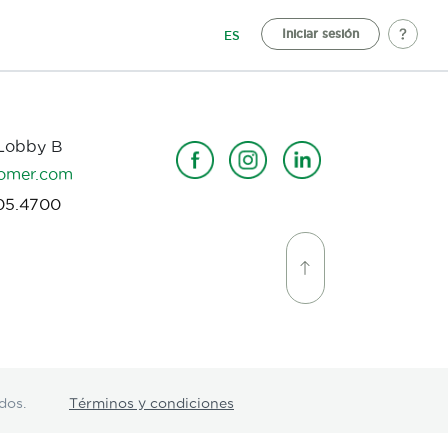
Iniciar sesión
ES
 Lobby B
omer.com
05.4700
dos.
Términos y condiciones