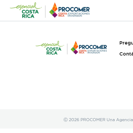
Saltar
al
contenido
Pregu
Cont
Ⓒ 2026 PROCOMER Una Agencia de 