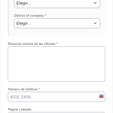
Elegir...
District of company
*
Elegir...
Dirección exacta de las oficinas
*
Número de teléfono
*
C
o
s
Página LinkedIn
t