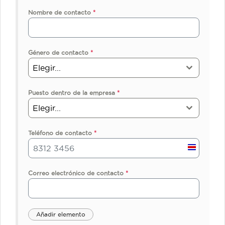
Nombre de contacto
*
Género de contacto
*
Elegir...
Puesto dentro de la empresa
*
Elegir...
Teléfono de contacto
*
C
o
s
Correo electrónico de contacto
*
t
a
R
i
c