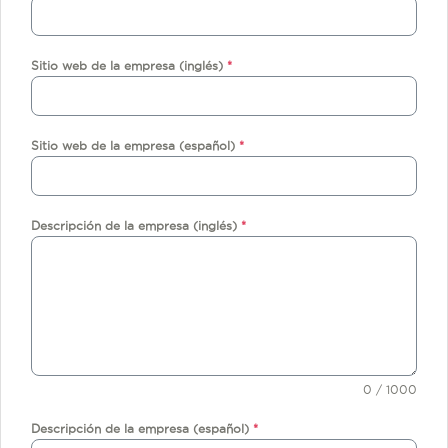
a
R
i
Sitio web de la empresa (inglés)
*
c
a
+
5
Sitio web de la empresa (español)
*
0
6
Descripción de la empresa (inglés)
*
0 / 1000
Descripción de la empresa (español)
*