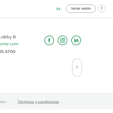
Iniciar sesión
ES
 Lobby B
omer.com
05.4700
dos.
Términos y condiciones