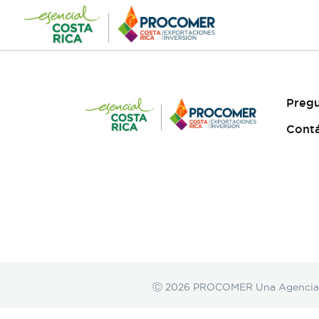
Saltar
al
contenido
Pregu
Cont
Ⓒ 2026 PROCOMER Una Agencia de 